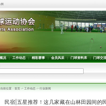
条例
概况
工作动态
精彩赛事
会员风采
门球资料库
门球交
|
|
|
|
|
：
当前位置：
首页
->
工作动态
->
行业新闻
民宿|五星推荐！这几家藏在山林田园间的