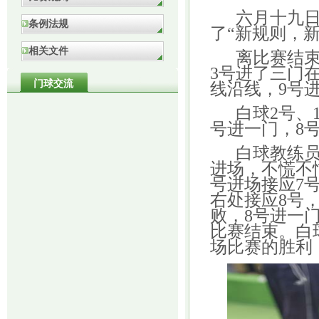
六月十九日
条例法规
了“新规则，
相关文件
离比赛结束
3
号进了三门
门球交流
线沿线，
9
号
白球
2
号、
号进一门，
8
白球教练
进场，不慌不
号进场接应
7
右处接应
8
号
败，
8
号进一
比赛结束。白
场比赛的胜利